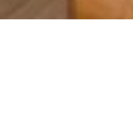
La migliore
qualità di calore
Scegliamo solo il meglio per
la tua casa
I
cam
ini
e
le
st
uf
e
son
o
un
o
de
i
mig
l
ior
i
invest
iment
i
che
pot
ete
fare
per
la
v
ost
ra
cas
a
.
U
n
to
cc
o
di
l
us
so
e
di
st
ile
che
non